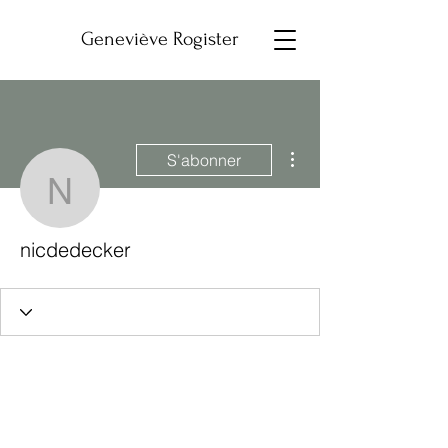
Geneviève Rogister
Plus d'actions
S'abonner
nicdedecker
nicdedecker