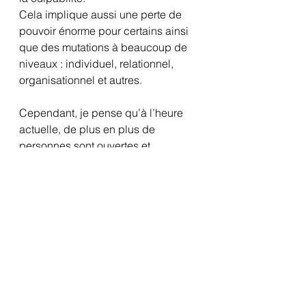
Cela implique aussi une perte de 
pouvoir énorme pour certains ainsi 
que des mutations à beaucoup de 
niveaux : individuel, relationnel, 
organisationnel et autres. 
Cependant, je pense qu’à l’heure 
actuelle, de plus en plus de 
personnes sont ouvertes et 
désireuses de trouver une autre 
façon de vivre.
L’utilisation pratique des 
neurosciences est un moyen 
important pour aider les personnes, 
quelque soit le domaine dans 
lequel elles évoluent, à prendre en 
main leur santé, trouver leur 